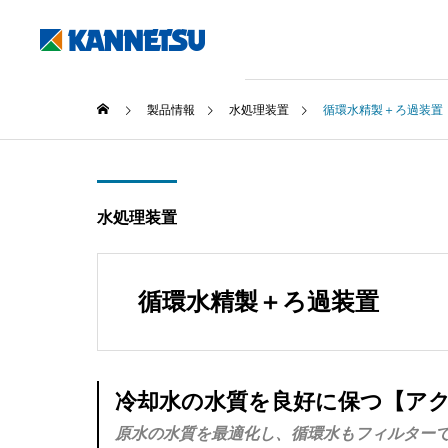
製品情報
水処理装置
循環水精製＋ろ過装置
水処理装置
循環水精製＋ろ過装置
冷却水の水質を良好に保つ【ア
原水の水質を最適化し、循環水もフィルターで